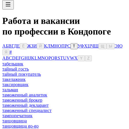
Работа и вакансии
по профессии в Кондопоге
А
Б
В
Г
Д
Е
Ж
З
И
К
Л
М
Н
О
П
Р
С
У
Ф
Х
Ц
Ч
Ш
Э
Ю
Ё
Й
Т
Щ
Ы
#
Я
A
B
C
D
E
F
G
H
I
J
K
L
M
N
O
P
Q
R
S
T
U
V
W
X
Y
Z
табельщик
тайный гость
тайный покупатель
такелажник
таксировщик
тальман
таможенный аналитик
таможенный брокер
таможенный декларант
таможенный специалист
тампопечатник
танцовщица
танцовщица go-go