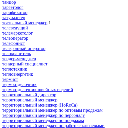
танцор
таргетолог
тарификатор
тату-мастер
театральный менеджер
1
телеведущий
телемаркетолог
телеоператор
телефонист
телефонный оператор
телохранитель
тендер-менеджер
тендерный специалист
теплотехник
теплоэнергетик
термист
термоотделочник
термоотделочник швейных изделий
территориальный директор
территориальный менеджер
территориальный менеджер (HoReCa)
территориальный менеджер по оптовым продажам
территориальный менеджер по персоналу
территориальный менеджер по продажам
территориальный менеджер по работе с ключевыми